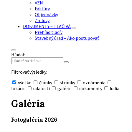
VZN
Faktúry
Objednávky
Zmluvy
DOKUMENTY – TLAČIVÁ
Prehľad tlačív
Stavebný úrad – Ako postupovať
Hľadať:
Filtrovať výsledky:
všetko
články
stránky
oznámenia
lokácie
udalosti
galérie
dokumenty
ľudia
Skryť
vyhľadávanie
Galéria
Fotogaléria 2026