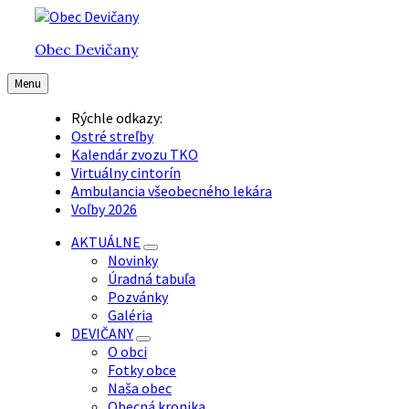
Preskočiť
Preskočiť
Preskočiť
na
na
na
Obec Devičany
obsah
hlavnú
pätičku
navigáciu
Menu
Rýchle odkazy:
Ostré streľby
Kalendár zvozu TKO
Virtuálny cintorín
Ambulancia všeobecného lekára
Voľby 2026
AKTUÁLNE
Novinky
Úradná tabuľa
Pozvánky
Galéria
DEVIČANY
O obci
Fotky obce
Naša obec
Obecná kronika