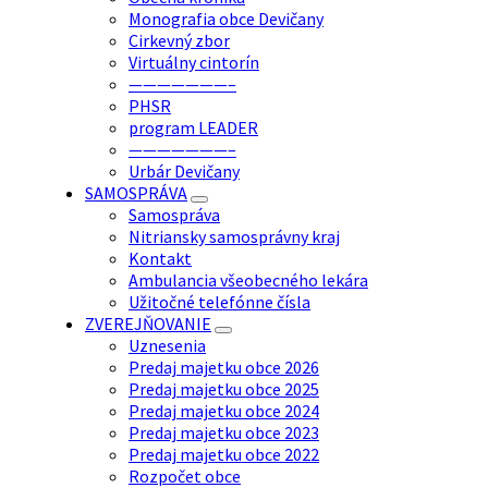
Monografia obce Devičany
Cirkevný zbor
Virtuálny cintorín
———————–
PHSR
program LEADER
———————–
Urbár Devičany
SAMOSPRÁVA
Samospráva
Nitriansky samosprávny kraj
Kontakt
Ambulancia všeobecného lekára
Užitočné telefónne čísla
ZVEREJŇOVANIE
Uznesenia
Predaj majetku obce 2026
Predaj majetku obce 2025
Predaj majetku obce 2024
Predaj majetku obce 2023
Predaj majetku obce 2022
Rozpočet obce