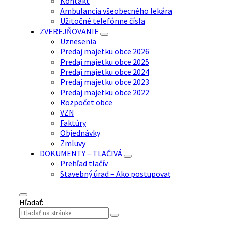
Kontakt
Ambulancia všeobecného lekára
Užitočné telefónne čísla
ZVEREJŇOVANIE
Uznesenia
Predaj majetku obce 2026
Predaj majetku obce 2025
Predaj majetku obce 2024
Predaj majetku obce 2023
Predaj majetku obce 2022
Rozpočet obce
VZN
Faktúry
Objednávky
Zmluvy
DOKUMENTY – TLAČIVÁ
Prehľad tlačív
Stavebný úrad – Ako postupovať
Hľadať: