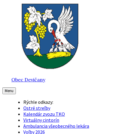
Preskočiť
Preskočiť
Preskočiť
na
na
na
obsah
hlavnú
pätičku
navigáciu
Obec Devičany
Menu
Rýchle odkazy:
Ostré streľby
Kalendár zvozu TKO
Virtuálny cintorín
Ambulancia všeobecného lekára
Voľby 2026