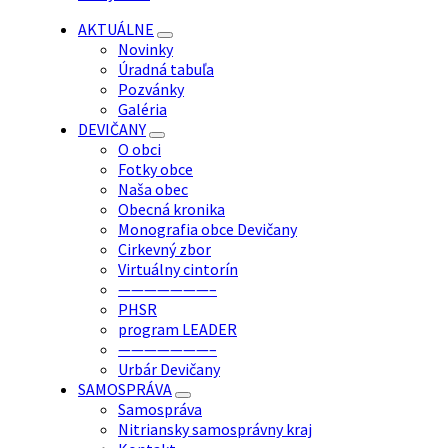
AKTUÁLNE
Novinky
Úradná tabuľa
Pozvánky
Galéria
DEVIČANY
O obci
Fotky obce
Naša obec
Obecná kronika
Monografia obce Devičany
Cirkevný zbor
Virtuálny cintorín
———————–
PHSR
program LEADER
———————–
Urbár Devičany
SAMOSPRÁVA
Samospráva
Nitriansky samosprávny kraj