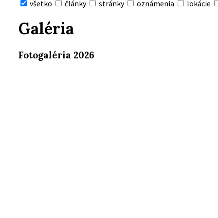
všetko
články
stránky
oznámenia
lokácie
Skryť
vyhľadávanie
Galéria
Fotogaléria 2026