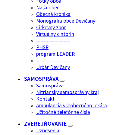
Fotky obce
Naša obec
Obecná kronika
Monografia obce Devičany
Cirkevný zbor
Virtuálny cintorín
———————–
PHSR
program LEADER
———————–
Urbár Devičany
SAMOSPRÁVA
Samospráva
Nitriansky samosprávny kraj
Kontakt
Ambulancia všeobecného lekára
Užitočné telefónne čísla
ZVEREJŇOVANIE
Uznesenia