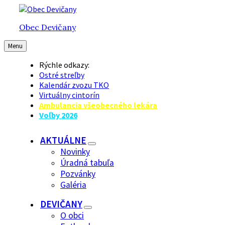
Preskočiť
Preskočiť
Preskočiť
na
na
na
Obec Devičany
obsah
hlavnú
pätičku
navigáciu
Menu
Rýchle odkazy:
Ostré streľby
Kalendár zvozu TKO
Virtuálny cintorín
Ambulancia všeobecného lekára
Voľby 2026
AKTUÁLNE
Novinky
Úradná tabuľa
Pozvánky
Galéria
DEVIČANY
O obci