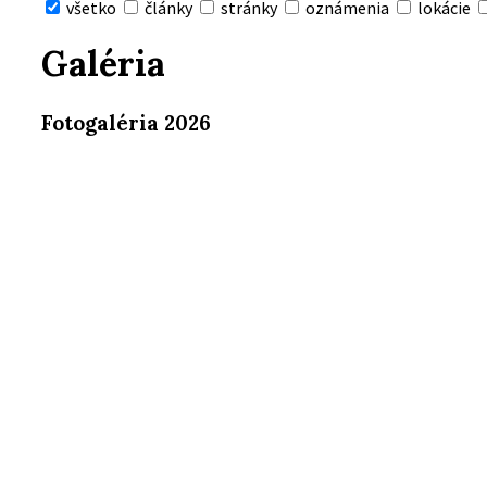
všetko
články
stránky
oznámenia
lokácie
Skryť
vyhľadávanie
Galéria
Fotogaléria 2026