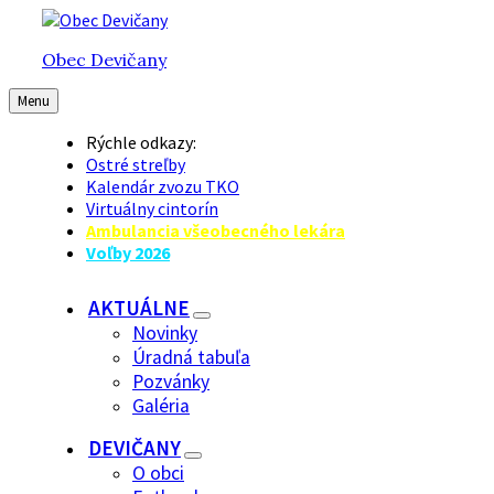
Preskočiť
Preskočiť
Preskočiť
na
na
na
Obec Devičany
obsah
hlavnú
pätičku
navigáciu
Menu
Rýchle odkazy:
Ostré streľby
Kalendár zvozu TKO
Virtuálny cintorín
Ambulancia všeobecného lekára
Voľby 2026
AKTUÁLNE
Novinky
Úradná tabuľa
Pozvánky
Galéria
DEVIČANY
O obci