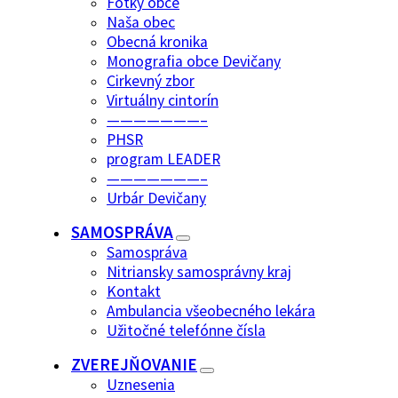
Fotky obce
Naša obec
Obecná kronika
Monografia obce Devičany
Cirkevný zbor
Virtuálny cintorín
———————–
PHSR
program LEADER
———————–
Urbár Devičany
SAMOSPRÁVA
Samospráva
Nitriansky samosprávny kraj
Kontakt
Ambulancia všeobecného lekára
Užitočné telefónne čísla
ZVEREJŇOVANIE
Uznesenia