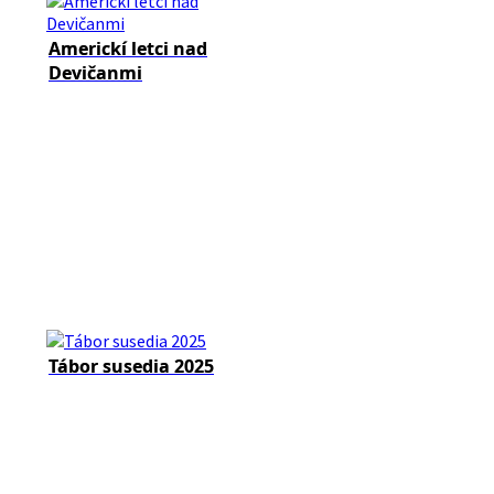
Americkí letci nad
Devičanmi
Tábor susedia 2025