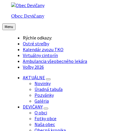
Preskočiť
Preskočiť
Preskočiť
na
na
na
Obec Devičany
obsah
hlavnú
pätičku
navigáciu
Menu
Rýchle odkazy:
Ostré streľby
Kalendár zvozu TKO
Virtuálny cintorín
Ambulancia všeobecného lekára
Voľby 2026
AKTUÁLNE
Novinky
Úradná tabuľa
Pozvánky
Galéria
DEVIČANY
O obci
Fotky obce
Naša obec
Obecná kronika