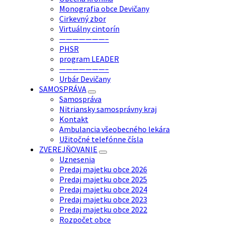
Monografia obce Devičany
Cirkevný zbor
Virtuálny cintorín
———————–
PHSR
program LEADER
———————–
Urbár Devičany
SAMOSPRÁVA
Samospráva
Nitriansky samosprávny kraj
Kontakt
Ambulancia všeobecného lekára
Užitočné telefónne čísla
ZVEREJŇOVANIE
Uznesenia
Predaj majetku obce 2026
Predaj majetku obce 2025
Predaj majetku obce 2024
Predaj majetku obce 2023
Predaj majetku obce 2022
Rozpočet obce