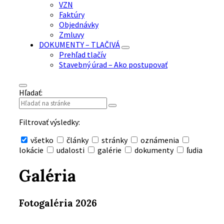
VZN
Faktúry
Objednávky
Zmluvy
DOKUMENTY – TLAČIVÁ
Prehľad tlačív
Stavebný úrad – Ako postupovať
Hľadať:
Filtrovať výsledky:
všetko
články
stránky
oznámenia
lokácie
udalosti
galérie
dokumenty
ľudia
Skryť
vyhľadávanie
Galéria
Fotogaléria 2026