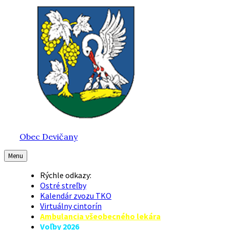
Preskočiť
Preskočiť
Preskočiť
na
na
na
obsah
hlavnú
pätičku
navigáciu
Obec Devičany
Menu
Rýchle odkazy:
Ostré streľby
Kalendár zvozu TKO
Virtuálny cintorín
Ambulancia všeobecného lekára
Voľby 2026