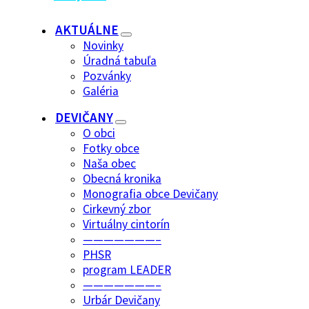
AKTUÁLNE
Novinky
Úradná tabuľa
Pozvánky
Galéria
DEVIČANY
O obci
Fotky obce
Naša obec
Obecná kronika
Monografia obce Devičany
Cirkevný zbor
Virtuálny cintorín
———————–
PHSR
program LEADER
———————–
Urbár Devičany