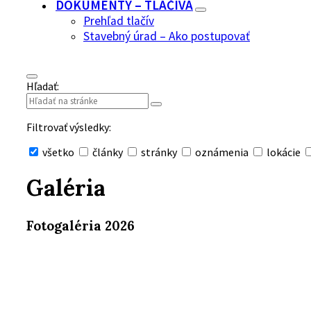
DOKUMENTY – TLAČIVÁ
Prehľad tlačív
Stavebný úrad – Ako postupovať
Hľadať:
Filtrovať výsledky:
všetko
články
stránky
oznámenia
lokácie
Skryť
vyhľadávanie
Galéria
Fotogaléria 2026