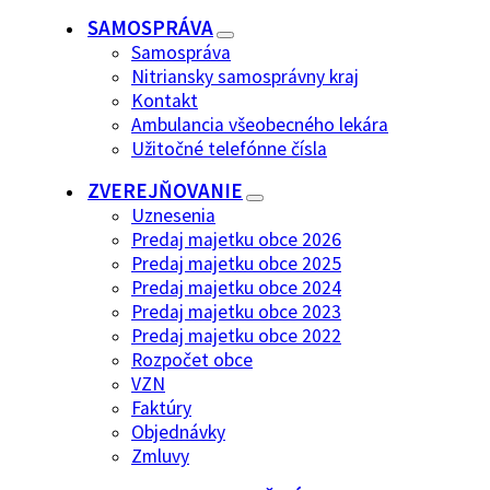
SAMOSPRÁVA
Samospráva
Nitriansky samosprávny kraj
Kontakt
Ambulancia všeobecného lekára
Užitočné telefónne čísla
ZVEREJŇOVANIE
Uznesenia
Predaj majetku obce 2026
Predaj majetku obce 2025
Predaj majetku obce 2024
Predaj majetku obce 2023
Predaj majetku obce 2022
Rozpočet obce
VZN
Faktúry
Objednávky
Zmluvy