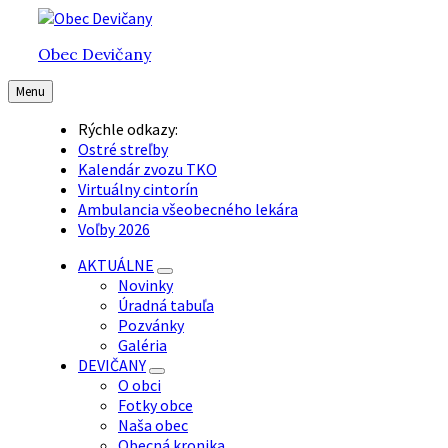
Preskočiť
Preskočiť
Preskočiť
na
na
na
Obec Devičany
obsah
hlavnú
pätičku
navigáciu
Menu
Rýchle odkazy:
Ostré streľby
Kalendár zvozu TKO
Virtuálny cintorín
Ambulancia všeobecného lekára
Voľby 2026
AKTUÁLNE
Novinky
Úradná tabuľa
Pozvánky
Galéria
DEVIČANY
O obci
Fotky obce
Naša obec
Obecná kronika