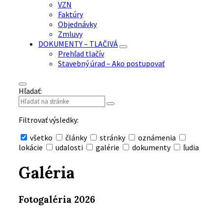
VZN
Faktúry
Objednávky
Zmluvy
DOKUMENTY – TLAČIVÁ
Prehľad tlačív
Stavebný úrad – Ako postupovať
Hľadať:
Filtrovať výsledky:
všetko
články
stránky
oznámenia
lokácie
udalosti
galérie
dokumenty
ľudia
Skryť
vyhľadávanie
Galéria
Fotogaléria 2026