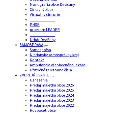
Monografia obce Devičany
Cirkevný zbor
Virtuálny cintorín
———————–
PHSR
program LEADER
———————–
Urbár Devičany
SAMOSPRÁVA
Samospráva
Nitriansky samosprávny kraj
Kontakt
Ambulancia všeobecného lekára
Užitočné telefónne čísla
ZVEREJŇOVANIE
Uznesenia
Predaj majetku obce 2026
Predaj majetku obce 2025
Predaj majetku obce 2024
Predaj majetku obce 2023
Predaj majetku obce 2022
Rozpočet obce