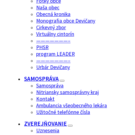
Fotky obce
Naša obec
Obecná kronika
Monografia obce Devičany
Cirkevný zbor
Virtuálny cintorín
———————–
PHSR
program LEADER
———————–
Urbár Devičany
SAMOSPRÁVA
Samospráva
Nitriansky samosprávny kraj
Kontakt
Ambulancia všeobecného lekára
Užitočné telefónne čísla
ZVEREJŇOVANIE
Uznesenia