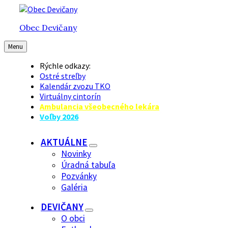
Preskočiť
Preskočiť
Preskočiť
na
na
na
Obec Devičany
obsah
hlavnú
pätičku
navigáciu
Menu
Rýchle odkazy:
Ostré streľby
Kalendár zvozu TKO
Virtuálny cintorín
Ambulancia všeobecného lekára
Voľby 2026
AKTUÁLNE
Novinky
Úradná tabuľa
Pozvánky
Galéria
DEVIČANY
O obci