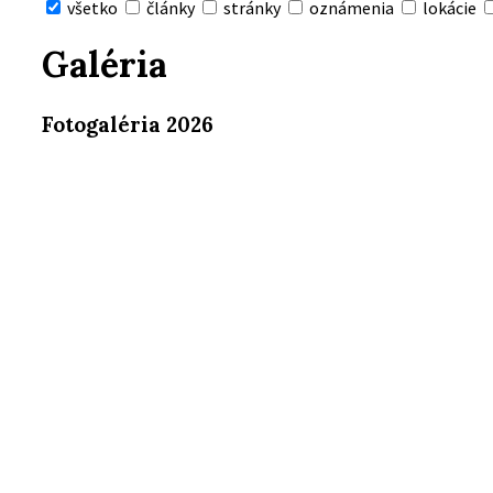
všetko
články
stránky
oznámenia
lokácie
Skryť
vyhľadávanie
Galéria
Fotogaléria 2026