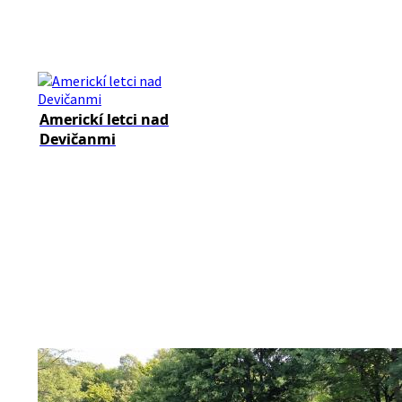
Americkí letci nad
Devičanmi