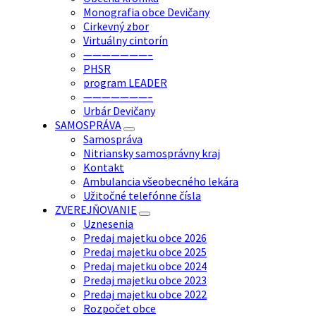
Monografia obce Devičany
Cirkevný zbor
Virtuálny cintorín
———————–
PHSR
program LEADER
———————–
Urbár Devičany
SAMOSPRÁVA
Samospráva
Nitriansky samosprávny kraj
Kontakt
Ambulancia všeobecného lekára
Užitočné telefónne čísla
ZVEREJŇOVANIE
Uznesenia
Predaj majetku obce 2026
Predaj majetku obce 2025
Predaj majetku obce 2024
Predaj majetku obce 2023
Predaj majetku obce 2022
Rozpočet obce