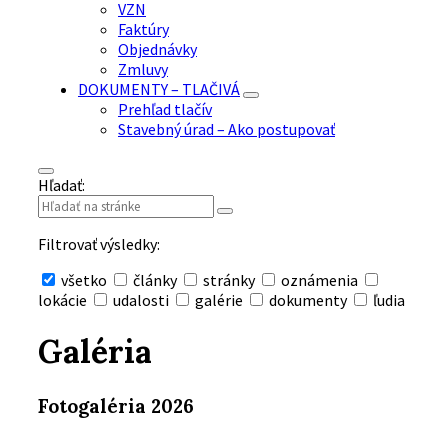
VZN
Faktúry
Objednávky
Zmluvy
DOKUMENTY – TLAČIVÁ
Prehľad tlačív
Stavebný úrad – Ako postupovať
Hľadať:
Filtrovať výsledky:
všetko
články
stránky
oznámenia
lokácie
udalosti
galérie
dokumenty
ľudia
Skryť
vyhľadávanie
Galéria
Fotogaléria 2026