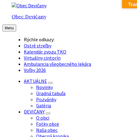
Tra
Preskočiť
Preskočiť
Preskočiť
na
na
na
Obec Devičany
obsah
hlavnú
pätičku
navigáciu
Menu
Rýchle odkazy:
Ostré streľby
Kalendár zvozu TKO
Virtuálny cintorín
Ambulancia všeobecného lekára
Voľby 2026
AKTUÁLNE
Novinky
Úradná tabuľa
Pozvánky
Galéria
DEVIČANY
O obci
Fotky obce
Naša obec
Obecná kronika