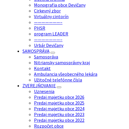
Monografia obce Devičany
Cirkevný zbor
Virtuálny cintorín
———————–
PHSR
program LEADER
———————–
Urbár Devičany
SAMOSPRÁVA
Samospráva
Nitriansky samosprávny kraj
Kontakt
Ambulancia všeobecného lekára
Užitočné telefónne čísla
ZVEREJŇOVANIE
Uznesenia
Predaj majetku obce 2026
Predaj majetku obce 2025
Predaj majetku obce 2024
Predaj majetku obce 2023
Predaj majetku obce 2022
Rozpočet obce