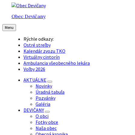
Preskočiť
Preskočiť
Preskočiť
na
na
na
Obec Devičany
obsah
hlavnú
pätičku
navigáciu
Menu
Rýchle odkazy:
Ostré streľby
Kalendár zvozu TKO
Virtuálny cintorín
Ambulancia všeobecného lekára
Voľby 2026
AKTUÁLNE
Novinky
Úradná tabuľa
Pozvánky
Galéria
DEVIČANY
O obci
Fotky obce
Naša obec
Obecná kronika