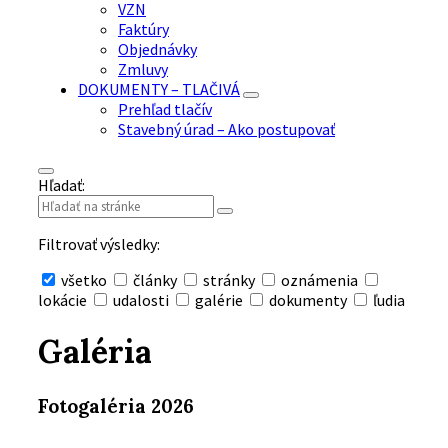
VZN
Faktúry
Objednávky
Zmluvy
DOKUMENTY – TLAČIVÁ
Prehľad tlačív
Stavebný úrad – Ako postupovať
Hľadať:
Filtrovať výsledky:
všetko
články
stránky
oznámenia
lokácie
udalosti
galérie
dokumenty
ľudia
Skryť
vyhľadávanie
Galéria
Fotogaléria 2026