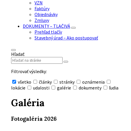
VZN
Faktúry
Objednávky
Zmluvy
DOKUMENTY – TLAČIVÁ
Prehľad tlačív
Stavebný úrad – Ako postupovať
Hľadať:
Filtrovať výsledky:
všetko
články
stránky
oznámenia
lokácie
udalosti
galérie
dokumenty
ľudia
Skryť
vyhľadávanie
Galéria
Fotogaléria 2026