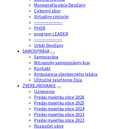
Monografia obce Devičany
Cirkevný zbor
Virtuálny cintorín
———————–
PHSR
program LEADER
———————–
Urbár Devičany
SAMOSPRÁVA
Samospráva
Nitriansky samosprávny kraj
Kontakt
Ambulancia všeobecného lekára
Užitočné telefónne čísla
ZVEREJŇOVANIE
Uznesenia
Predaj majetku obce 2026
Predaj majetku obce 2025
Predaj majetku obce 2024
Predaj majetku obce 2023
Predaj majetku obce 2022
Rozpočet obce