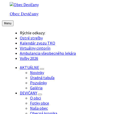
Preskočiť
Preskočiť
Preskočiť
na
na
na
Obec Devičany
obsah
hlavnú
pätičku
navigáciu
Menu
Rýchle odkazy:
Ostré streľby
Kalendár zvozu TKO
Virtuálny cintorín
Ambulancia všeobecného lekára
Voľby 2026
AKTUÁLNE
Novinky
Úradná tabuľa
Pozvánky
Galéria
DEVIČANY
O obci
Fotky obce
Naša obec
Obecná kronika