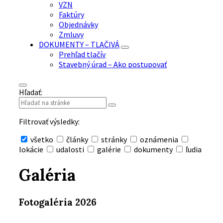
VZN
Faktúry
Objednávky
Zmluvy
DOKUMENTY – TLAČIVÁ
Prehľad tlačív
Stavebný úrad – Ako postupovať
Hľadať:
Filtrovať výsledky:
všetko
články
stránky
oznámenia
lokácie
udalosti
galérie
dokumenty
ľudia
Skryť
vyhľadávanie
Galéria
Fotogaléria 2026