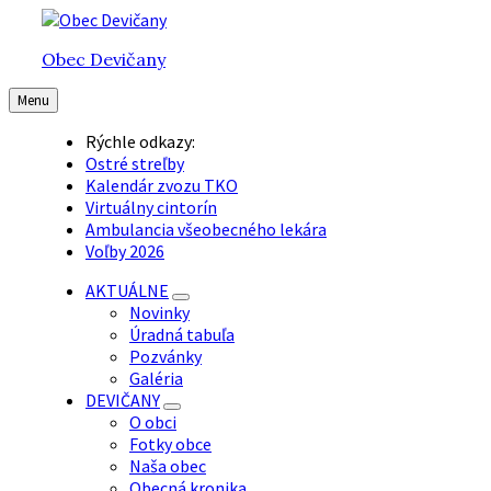
Preskočiť
Preskočiť
Preskočiť
na
na
na
Obec Devičany
obsah
hlavnú
pätičku
navigáciu
Menu
Rýchle odkazy:
Ostré streľby
Kalendár zvozu TKO
Virtuálny cintorín
Ambulancia všeobecného lekára
Voľby 2026
AKTUÁLNE
Novinky
Úradná tabuľa
Pozvánky
Galéria
DEVIČANY
O obci
Fotky obce
Naša obec
Obecná kronika