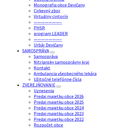
Monografia obce Devičany
Cirkevný zbor
Virtuálny cintorín
———————–
PHSR
program LEADER
———————–
Urbár Devičany
SAMOSPRÁVA
Samospráva
Nitriansky samosprávny kraj
Kontakt
Ambulancia všeobecného lekára
Užitočné telefónne čísla
ZVEREJŇOVANIE
Uznesenia
Predaj majetku obce 2026
Predaj majetku obce 2025
Predaj majetku obce 2024
Predaj majetku obce 2023
Predaj majetku obce 2022
Rozpočet obce