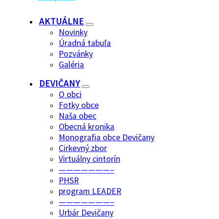
AKTUÁLNE
Novinky
Úradná tabuľa
Pozvánky
Galéria
DEVIČANY
O obci
Fotky obce
Naša obec
Obecná kronika
Monografia obce Devičany
Cirkevný zbor
Virtuálny cintorín
———————–
PHSR
program LEADER
———————–
Urbár Devičany