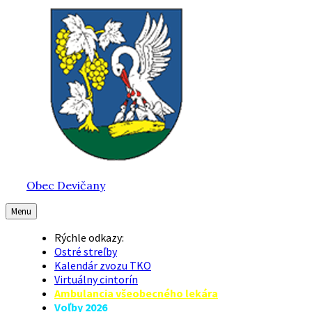
Preskočiť
Preskočiť
Preskočiť
na
na
na
obsah
hlavnú
pätičku
navigáciu
Obec Devičany
Menu
Rýchle odkazy:
Ostré streľby
Kalendár zvozu TKO
Virtuálny cintorín
Ambulancia všeobecného lekára
Voľby 2026