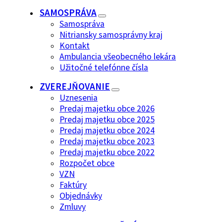
SAMOSPRÁVA
Samospráva
Nitriansky samosprávny kraj
Kontakt
Ambulancia všeobecného lekára
Užitočné telefónne čísla
ZVEREJŇOVANIE
Uznesenia
Predaj majetku obce 2026
Predaj majetku obce 2025
Predaj majetku obce 2024
Predaj majetku obce 2023
Predaj majetku obce 2022
Rozpočet obce
VZN
Faktúry
Objednávky
Zmluvy