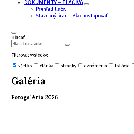
DOKUMENTY – TLAČIVÁ
Prehľad tlačív
Stavebný úrad – Ako postupovať
Hľadať:
Filtrovať výsledky:
všetko
články
stránky
oznámenia
lokácie
Skryť
vyhľadávanie
Galéria
Fotogaléria 2026