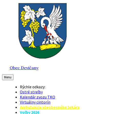
Preskočiť
Preskočiť
Preskočiť
na
na
na
obsah
hlavnú
pätičku
navigáciu
Obec Devičany
Menu
Rýchle odkazy:
Ostré streľby
Kalendár zvozu TKO
Virtuálny cintorín
Ambulancia všeobecného lekára
Voľby 2026