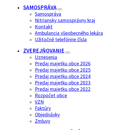
SAMOSPRÁVA
Samospráva
Nitriansky samosprávny kraj
Kontakt
Ambulancia všeobecného lekára
Užitočné telefónne čísla
ZVEREJŇOVANIE
Uznesenia
Predaj majetku obce 2026
Predaj majetku obce 2025
Predaj majetku obce 2024
Predaj majetku obce 2023
Predaj majetku obce 2022
Rozpočet obce
VZN
Faktúry
Objednávky
Zmluvy