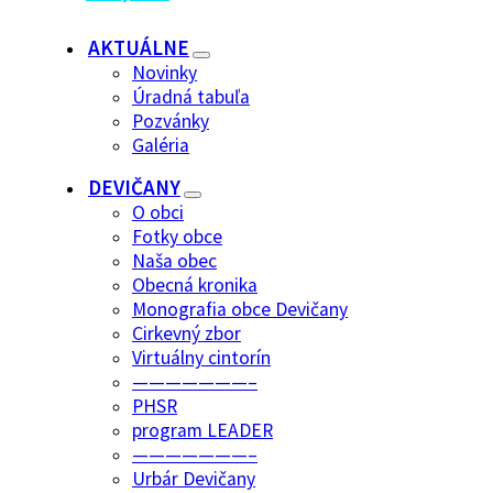
AKTUÁLNE
Novinky
Úradná tabuľa
Pozvánky
Galéria
DEVIČANY
O obci
Fotky obce
Naša obec
Obecná kronika
Monografia obce Devičany
Cirkevný zbor
Virtuálny cintorín
———————–
PHSR
program LEADER
———————–
Urbár Devičany