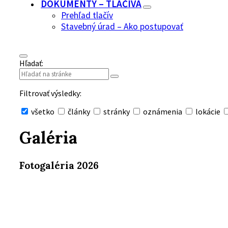
DOKUMENTY – TLAČIVÁ
Prehľad tlačív
Stavebný úrad – Ako postupovať
Hľadať:
Filtrovať výsledky:
všetko
články
stránky
oznámenia
lokácie
Skryť
vyhľadávanie
Galéria
Fotogaléria 2026