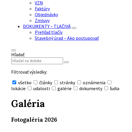
VZN
Faktúry
Objednávky
Zmluvy
DOKUMENTY – TLAČIVÁ
Prehľad tlačív
Stavebný úrad – Ako postupovať
Hľadať:
Filtrovať výsledky:
všetko
články
stránky
oznámenia
lokácie
udalosti
galérie
dokumenty
ľudia
Skryť
vyhľadávanie
Galéria
Fotogaléria 2026