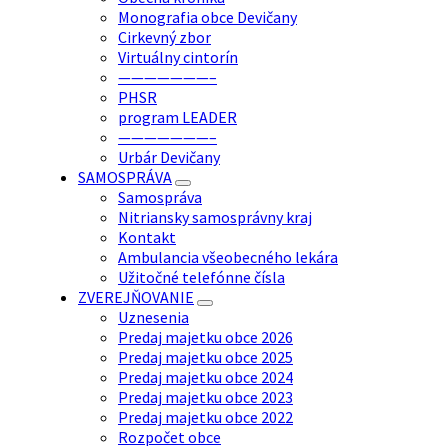
Monografia obce Devičany
Cirkevný zbor
Virtuálny cintorín
———————–
PHSR
program LEADER
———————–
Urbár Devičany
SAMOSPRÁVA
Samospráva
Nitriansky samosprávny kraj
Kontakt
Ambulancia všeobecného lekára
Užitočné telefónne čísla
ZVEREJŇOVANIE
Uznesenia
Predaj majetku obce 2026
Predaj majetku obce 2025
Predaj majetku obce 2024
Predaj majetku obce 2023
Predaj majetku obce 2022
Rozpočet obce