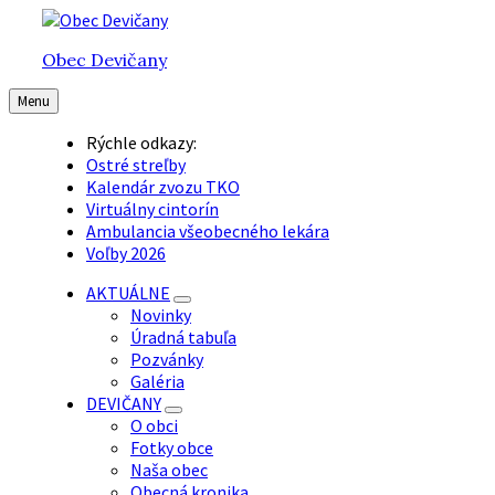
Preskočiť
Preskočiť
Preskočiť
na
na
na
Obec Devičany
obsah
hlavnú
pätičku
navigáciu
Menu
Rýchle odkazy:
Ostré streľby
Kalendár zvozu TKO
Virtuálny cintorín
Ambulancia všeobecného lekára
Voľby 2026
AKTUÁLNE
Novinky
Úradná tabuľa
Pozvánky
Galéria
DEVIČANY
O obci
Fotky obce
Naša obec
Obecná kronika