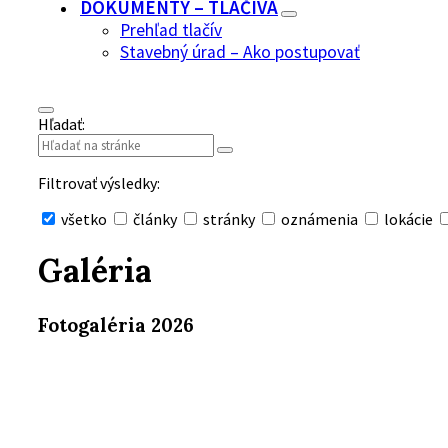
DOKUMENTY – TLAČIVÁ
Prehľad tlačív
Stavebný úrad – Ako postupovať
Hľadať:
Filtrovať výsledky:
všetko
články
stránky
oznámenia
lokácie
Skryť
vyhľadávanie
Galéria
Fotogaléria 2026