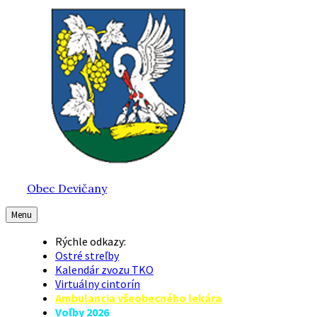
Preskočiť
Preskočiť
Preskočiť
na
na
na
obsah
hlavnú
pätičku
navigáciu
Obec Devičany
Menu
Rýchle odkazy:
Ostré streľby
Kalendár zvozu TKO
Virtuálny cintorín
Ambulancia všeobecného lekára
Voľby 2026