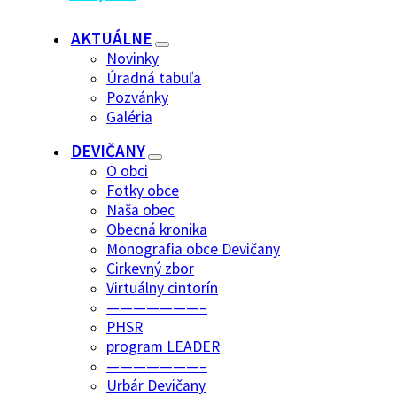
AKTUÁLNE
Novinky
Úradná tabuľa
Pozvánky
Galéria
DEVIČANY
O obci
Fotky obce
Naša obec
Obecná kronika
Monografia obce Devičany
Cirkevný zbor
Virtuálny cintorín
———————–
PHSR
program LEADER
———————–
Urbár Devičany