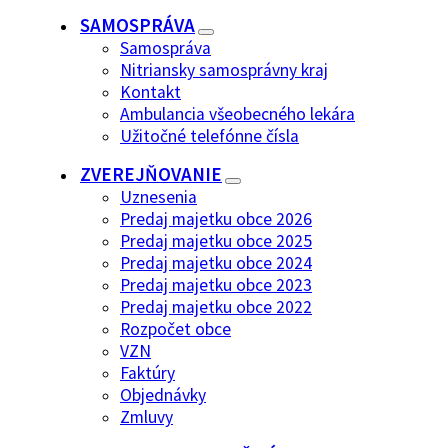
SAMOSPRÁVA
Samospráva
Nitriansky samosprávny kraj
Kontakt
Ambulancia všeobecného lekára
Užitočné telefónne čísla
ZVEREJŇOVANIE
Uznesenia
Predaj majetku obce 2026
Predaj majetku obce 2025
Predaj majetku obce 2024
Predaj majetku obce 2023
Predaj majetku obce 2022
Rozpočet obce
VZN
Faktúry
Objednávky
Zmluvy