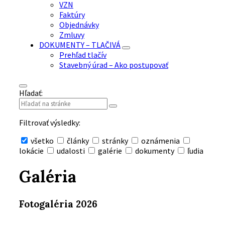
VZN
Faktúry
Objednávky
Zmluvy
DOKUMENTY – TLAČIVÁ
Prehľad tlačív
Stavebný úrad – Ako postupovať
Hľadať:
Filtrovať výsledky:
všetko
články
stránky
oznámenia
lokácie
udalosti
galérie
dokumenty
ľudia
Skryť
vyhľadávanie
Galéria
Fotogaléria 2026