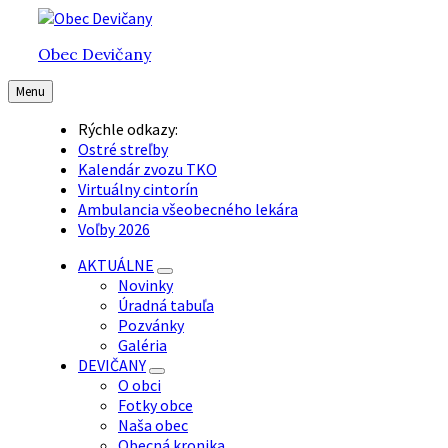
Preskočiť
Preskočiť
Preskočiť
na
na
na
Obec Devičany
obsah
hlavnú
pätičku
navigáciu
Menu
Rýchle odkazy:
Ostré streľby
Kalendár zvozu TKO
Virtuálny cintorín
Ambulancia všeobecného lekára
Voľby 2026
AKTUÁLNE
Novinky
Úradná tabuľa
Pozvánky
Galéria
DEVIČANY
O obci
Fotky obce
Naša obec
Obecná kronika