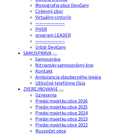
Monografia obce Devičany
Cirkevný zbor
Virtuálny cintorín
———————–
PHSR
program LEADER
———————–
Urbár Devičany
SAMOSPRÁVA
Samospráva
Nitriansky samosprávny kraj
Kontakt
Ambulancia všeobecného lekára
Užitočné telefónne čísla
ZVEREJŇOVANIE
Uznesenia
Predaj majetku obce 2026
Predaj majetku obce 2025
Predaj majetku obce 2024
Predaj majetku obce 2023
Predaj majetku obce 2022
Rozpočet obce